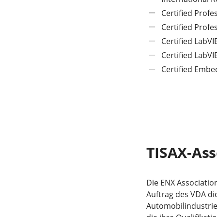
Certified Profe
Certified Profe
Certified LabV
Certified LabVI
Certified Embe
TISAX-As
Die ENX Associatio
Auftrag des VDA di
Automobilindustrie