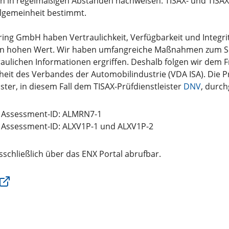
tion in regelmäßigen Abständen nachweisen. TISAX- und TISA
Allgemeinheit bestimmt.
ering GmbH haben Vertraulichkeit, Verfügbarkeit und Integri
en hohen Wert. Wir haben umfangreiche Maßnahmen zum S
raulichen Informationen ergriffen. Deshalb folgen wir dem 
heit des Verbandes der Automobilindustrie (VDA ISA). Die 
ster, in diesem Fall dem TISAX-Prüfdienstleister
DNV
, durch
| Assessment-ID: ALMRN7-1
| Assessment-ID: ALXV1P-1 und ALXV1P-2
sschließlich über das ENX Portal abrufbar.