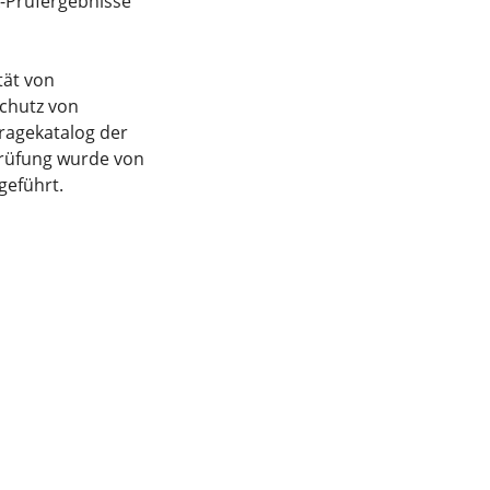
X-Prüfergebnisse
tät von
chutz von
Fragekatalog der
Prüfung wurde von
geführt.